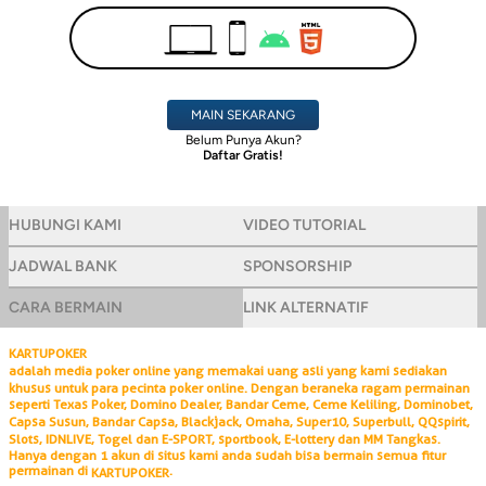
MAIN SEKARANG
Belum Punya Akun?
Daftar Gratis!
HUBUNGI KAMI
VIDEO TUTORIAL
JADWAL BANK
SPONSORSHIP
CARA BERMAIN
LINK ALTERNATIF
KARTUPOKER
adalah media poker online yang memakai uang asli yang kami sediakan
khusus untuk para pecinta poker online. Dengan beraneka ragam permainan
seperti Texas Poker, Domino Dealer, Bandar Ceme, Ceme Keliling, Dominobet,
Capsa Susun, Bandar Capsa, Blackjack, Omaha, Super10, Superbull, QQspirit,
Slots, IDNLIVE, Togel dan E-SPORT, sportbook, E-lottery dan MM Tangkas.
Hanya dengan 1 akun di situs kami anda sudah bisa bermain semua fitur
permainan di
.
KARTUPOKER