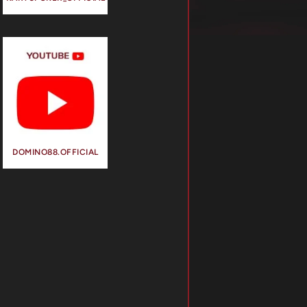
DOMINO88.OFFICIAL