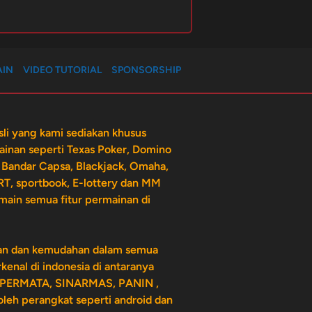
AIN
VIDEO TUTORIAL
SPONSORSHIP
li yang kami sediakan khusus
ainan seperti Texas Poker, Domino
 Bandar Capsa, Blackjack, Omaha,
RT, sportbook, E-lottery dan MM
rmain semua fitur permainan di
n dan kemudahan dalam semua
kenal di indonesia di antaranya
 PERMATA, SINARMAS, PANIN ,
oleh perangkat seperti android dan