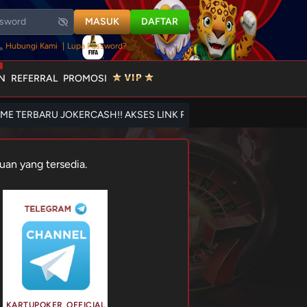
MASUK
DAFTAR
 Hubungi Kami
|
Lupa Password?
N
REFERRAL
PROMOSI
 TERBARU JOKERCASH!! AKSES LINK RESMI KAMI kartupokerauto.us
uan yang tersedia.
KARTUPOKER_OFFICIAL