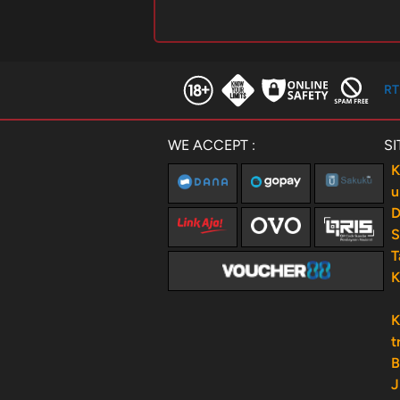
RT
WE ACCEPT :
SI
u
D
S
T
K
t
B
J