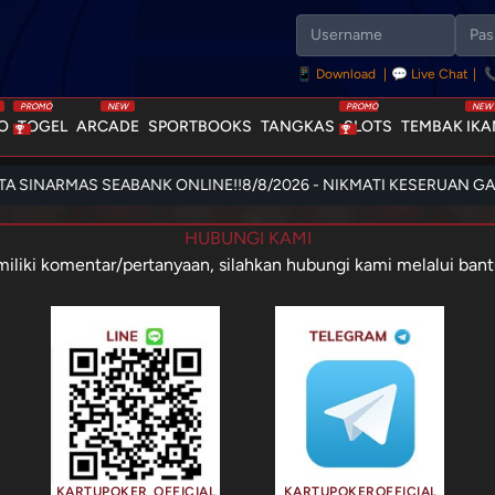
📱 Download
|
💬 Live Chat
|

PROMO
NEW
PROMO
NEW
NO
TOGEL
ARCADE
SPORTBOOKS
TANGKAS
SLOTS
TEMBAK IKA
A SINARMAS SEABANK ONLINE!!
8/8/2026 - NIKMATI KESERUAN GAME
HUBUNGI KAMI
liki komentar/pertanyaan, silahkan hubungi kami melalui bant
KARTUPOKER_OFFICIAL
KARTUPOKEROFFICIAL