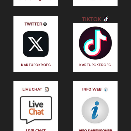
KARTUPOKROFC
KARTUPOKEROFC
INFO KARTUPOKER